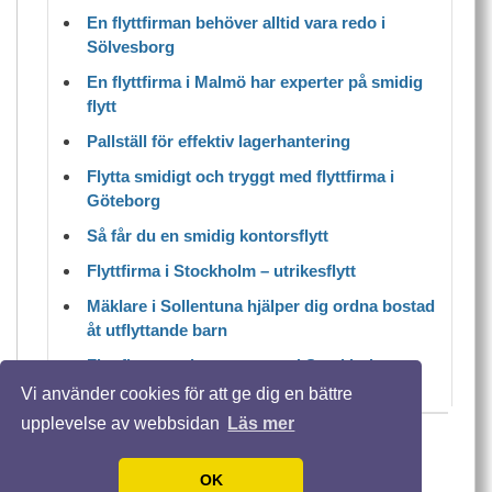
En flyttfirman behöver alltid vara redo i
Sölvesborg
En flyttfirma i Malmö har experter på smidig
flytt
Pallställ för effektiv lagerhantering
Flytta smidigt och tryggt med flyttfirma i
Göteborg
Så får du en smidig kontorsflytt
Flyttfirma i Stockholm – utrikesflytt
Mäklare i Sollentuna hjälper dig ordna bostad
åt utflyttande barn
Flyttfirma tar bort stressen i Stockholm
Vi använder cookies för att ge dig en bättre
upplevelse av webbsidan
Läs mer
© 2026 Flyttafrånsverige.se. Alla rättigheter
förbehållna.
OK