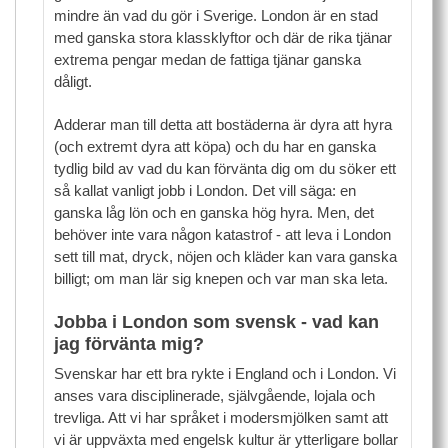
mindre än vad du gör i Sverige. London är en stad
med ganska stora klassklyftor och där de rika tjänar
extrema pengar medan de fattiga tjänar ganska
dåligt.
Adderar man till detta att bostäderna är dyra att hyra
(och extremt dyra att köpa) och du har en ganska
tydlig bild av vad du kan förvänta dig om du söker ett
så kallat vanligt jobb i London. Det vill säga: en
ganska låg lön och en ganska hög hyra. Men, det
behöver inte vara någon katastrof - att leva i London
sett till mat, dryck, nöjen och kläder kan vara ganska
billigt; om man lär sig knepen och var man ska leta.
Jobba i London som svensk - vad kan
jag förvänta mig?
Svenskar har ett bra rykte i England och i London. Vi
anses vara disciplinerade, självgående, lojala och
trevliga. Att vi har språket i modersmjölken samt att
vi är uppväxta med engelsk kultur är ytterligare bollar