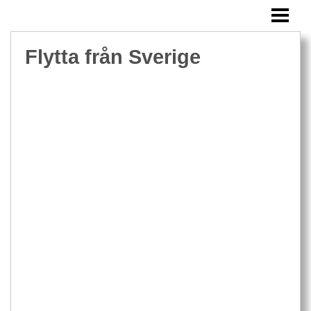
FLYTTA FRÅN SVERIGE
FLYTTA UTOMLANDS MED BARN
Flytta från Sverige
FLYTTA TILL MALTA
FLYTTA TILL ENGLAND
FLYTTA TILL DANMARK
FLYTTA TILL FINLAND
FLYTTA TILL FRANKRIKE
FLYTTA TILL ITALIEN
FLYTTA TILL TYSKLAND
BLOGG