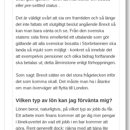
eller pre-settled status
.
Det är väldigt svårt att sia om framtiden och så länge
det inte fattats ett slutgiltigt beslut angående Brexit så
kan man bara vänta och se. Från den svenska
statens sida finns emellertid ett uttalande som gör
gällande att alla svenskar bosatta i Storbritannien ska
landa så mjukt som möjligt - konkret så innebär det
att exempelvis pensioner och olika bidrag fortfarande
ska betalas ut; detta åtminstone enligt förhoppningen.
Som sagt: Brexit sätter en del stora frågetecken inför
det som komma skall. Det måste man ha i åtanke
om man överväger att flytta till London.
Vilken typ av lön kan jag förvänta mig?
Lönen beror, naturligtvis, på vilket typ av jobb du får.
Ett arbete inom finans kommer att ge dig mer pengar
i lönekuvertet än vad ett jobb i en bar kommer att
göra. Rent generellt dock: räkna med att tjäna lite