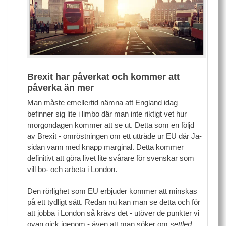
Brexit har påverkat och kommer att
påverka än mer
Man måste emellertid nämna att England idag
befinner sig lite i limbo där man inte riktigt vet hur
morgondagen kommer att se ut. Detta som en följd
av Brexit - omröstningen om ett utträde ur EU där Ja-
sidan vann med knapp marginal. Detta kommer
definitivt att göra livet lite svårare för svenskar som
vill bo- och arbeta i London.
Den rörlighet som EU erbjuder kommer att minskas
på ett tydligt sätt. Redan nu kan man se detta och för
att jobba i London så krävs det - utöver de punkter vi
ovan gick igenom - även att man söker om
settled