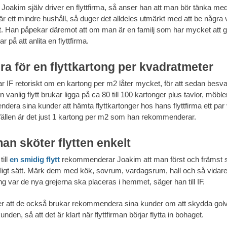
Joakim själv driver en flyttfirma, så anser han att man bör tänka m
r ett mindre hushåll, så duger det alldeles utmärkt med att be några
et. Han påpekar däremot att om man är en familj som har mycket att 
r på att anlita en flyttfirma.
ra för en flyttkartong per kvadratmeter
r IF retoriskt om en kartong per m2 låter mycket, för att sedan besv
en vanlig flytt brukar ligga på ca 80 till 100 kartonger plus tavlor, möbl
era sina kunder att hämta flyttkartonger hos hans flyttfirma ett par vec
lfällen är det just 1 kartong per m2 som han rekommenderar.
an sköter flytten enkelt
till
en smidig flytt
rekommenderar Joakim att man först och främst 
dligt sätt. Märk dem med kök, sovrum, vardagsrum, hall och så vidare
g var de nya grejerna ska placeras i hemmet, säger han till IF.
r att de också brukar rekommendera sina kunder om att skydda golve
kunden, så att det är klart när flyttfirman börjar flytta in bohaget.