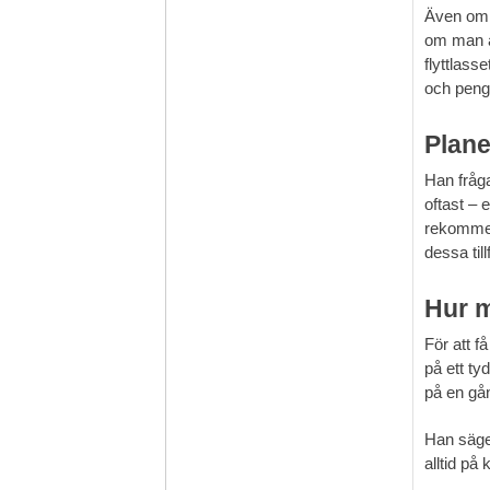
Även om 
om man ä
flyttlass
och penga
Plane
Han fråga
oftast – 
rekommend
dessa til
Hur m
För att få 
på ett ty
på en gån
Han säge
alltid på 