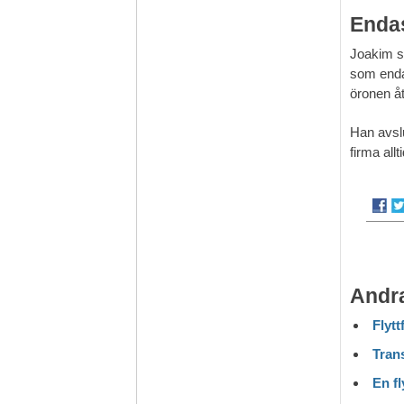
Endas
Joakim sä
som endas
öronen åt
Han avslu
firma all
Andra
Flytt
Trans
En fl