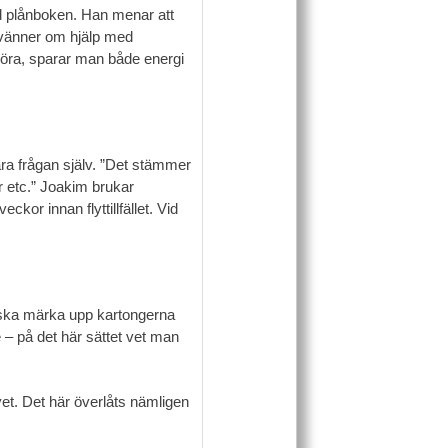
ed plånboken. Han menar att
 vänner om hjälp med
göra, sparar man både energi
ara frågan själv. ”Det stämmer
er etc.” Joakim brukar
kor innan flyttillfället. Vid
ska märka upp kartongerna
 – på det här sättet vet man
t. Det här överlåts nämligen