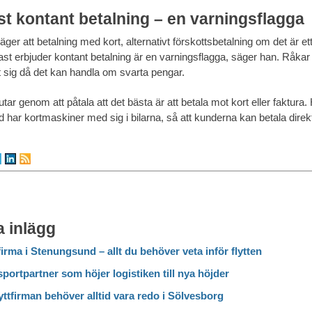
t kontant betalning – en varningsflagga
ger att betalning med kort, alternativt förskottsbetalning om det är ett f
t erbjuder kontant betalning är en varningsflagga, säger han. Råkar
 sig då det kan handla om svarta pengar.
tar genom att påtala att det bästa är att betala mot kort eller faktura. 
tid har kortmaskiner med sig i bilarna, så att kunderna kan betala direk
 inlägg
firma i Stenungsund – allt du behöver veta inför flytten
portpartner som höjer logistiken till nya höjder
yttfirman behöver alltid vara redo i Sölvesborg