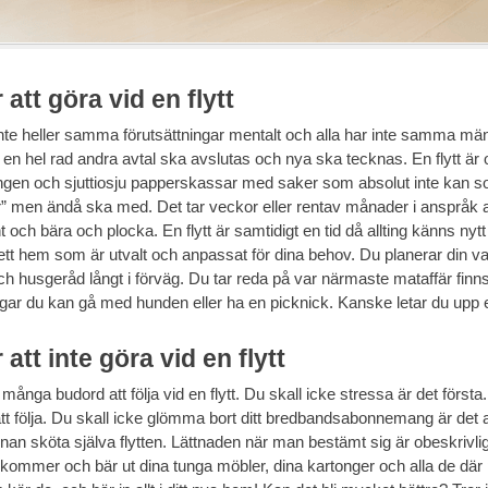
 att göra vid en flytt
inte heller samma förutsättningar mentalt och alla har inte samma mäng
h en hel rad andra avtal ska avslutas och nya ska tecknas. En flytt är o
ngen och sjuttiosju papperskassar med saker som absolut inte kan sor
” men ändå ska med. Det tar veckor eller rentav månader i anspråk at
och bära och plocka. En flytt är samtidigt en tid då allting känns nytt o
 i ett hem som är utvalt och anpassat för dina behov. Du planerar din 
h husgeråd långt i förväg. Du tar reda på var närmaste mataffär finns
gar du kan gå med hunden eller ha en picknick. Kanske letar du upp 
 att inte göra vid en flytt
 många budord att följa vid en flytt. Du skall icke stressa är det först
tt följa. Du skall icke glömma bort ditt bredbandsabonnemang är det a
an sköta själva flytten. Lättnaden när man bestämt sig är obeskrivli
 kommer och bär ut dina tunga möbler, dina kartonger och alla de d