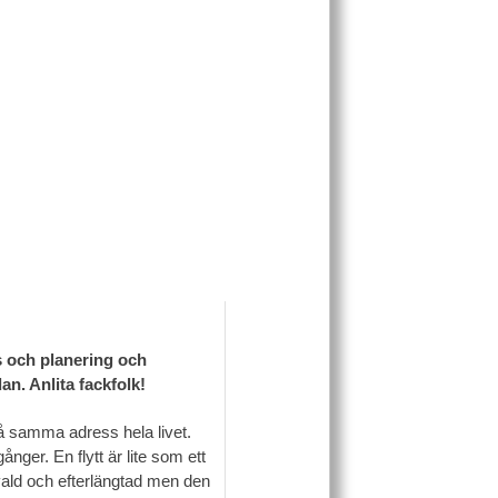
ss och planering och
n. Anlita fackfolk!
på samma adress hela livet.
ånger. En flytt är lite som ett
tvald och efterlängtad men den