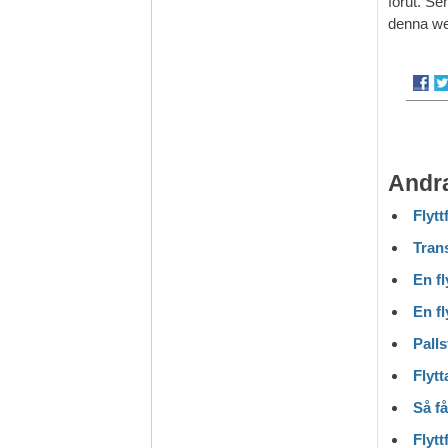
förut. Se
denna we
Andra
Flytt
Trans
En fl
En fl
Palls
Flytt
Så få
Flytt