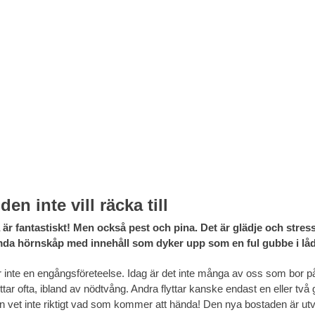
den inte vill räcka till
ta är fantastiskt! Men också pest och pina. Det är glädje och stre
da hörnskåp med innehåll som dyker upp som en ful gubbe i låda
är inte en engångsföreteelse. Idag är det inte många av oss som bor 
yttar ofta, ibland av nödtvång. Andra flyttar kanske endast en eller två g
 En vet inte riktigt vad som kommer att hända! Den nya bostaden är u