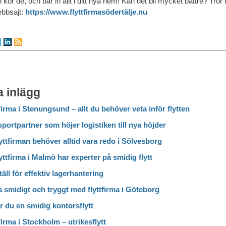
n kör de, och bär in allt i ditt nya hem! Kan det bli mycket bättre? Tro
bbsajt:
https://www.flyttfirmasödertälje.nu
 inlägg
firma i Stenungsund – allt du behöver veta inför flytten
portpartner som höjer logistiken till nya höjder
yttfirman behöver alltid vara redo i Sölvesborg
yttfirma i Malmö har experter på smidig flytt
täll för effektiv lagerhantering
a smidigt och tryggt med flyttfirma i Göteborg
r du en smidig kontorsflytt
firma i Stockholm – utrikesflytt