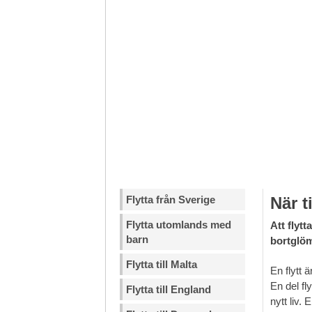
Flytta från Sverige
När ti
Flytta utomlands med
Att flyt
barn
bortglöm
Flytta till Malta
En flytt 
En del fl
Flytta till England
nytt liv.