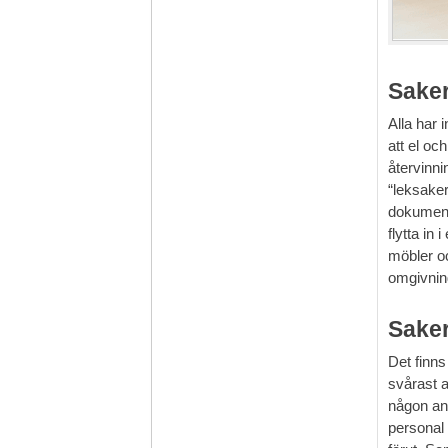
Saker
Alla har 
att el oc
återvinni
“leksaker
dokument 
flytta in
möbler oc
omgivnin
Saker
Det finns
svårast a
någon ann
personal