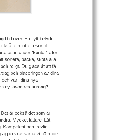
d tid över. En flytt betyder
ckså femtiotre resor till
teras in under “kontor” eller
t sortera, packa, sköta alla
ch roligt. Du gläds åt att få
vardag och placeringen av dina
 och var i dina nya
en ny favoritrestaurang?
a. Det är också det som är
ndra. Mycket lättare! Låt
g. Kompetent och trevlig
är papperskassarna vi nämnde