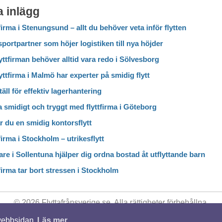
 inlägg
firma i Stenungsund – allt du behöver veta inför flytten
portpartner som höjer logistiken till nya höjder
yttfirman behöver alltid vara redo i Sölvesborg
yttfirma i Malmö har experter på smidig flytt
täll för effektiv lagerhantering
a smidigt och tryggt med flyttfirma i Göteborg
r du en smidig kontorsflytt
firma i Stockholm – utrikesflytt
re i Sollentuna hjälper dig ordna bostad åt utflyttande barn
firma tar bort stressen i Stockholm
© 2026 Flyttafrånsverige.se. Alla rättigheter förbehållna.
 webbsidan
Läs mer