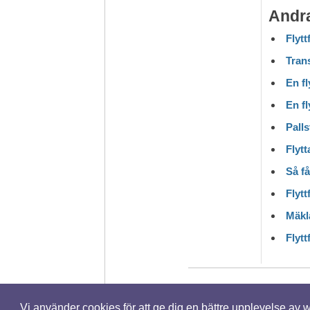
Andra
Flytt
Trans
En fl
En fl
Palls
Flytt
Så få
Flytt
Mäkla
Flytt
Vi använder cookies för att ge dig en bättre upplevelse av