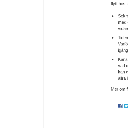
flytt hos
Sekre
med d
vidar
Tiden
Varfö
igång
Känsl
vad d
kan g
allra
Mer om f