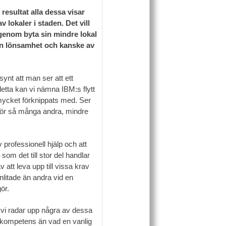
resultat alla dessa visar
 lokaler i staden. Det vill
igenom byta sin mindre lokal
in lönsamhet och kanske av
synt att man ser att ett
detta kan vi nämna IBM:s flytt
 mycket förknippats med. Ser
arför så många andra, mindre
 professionell hjälp och att
som det till stor del handlar
 att leva upp till vissa krav
nlitade än andra vid en
ör.
, vi radar upp några av dessa
er kompetens än vad en vanlig