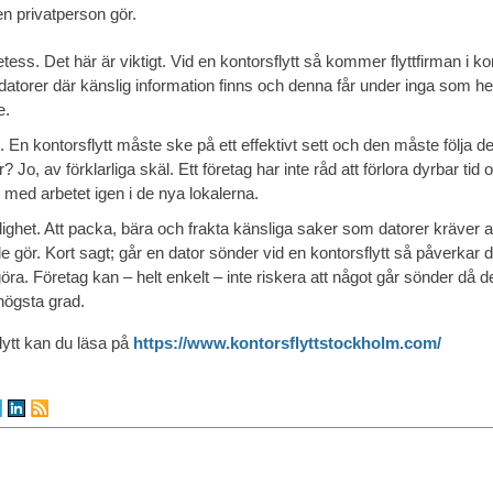
 en privatperson gör.
tess. Det här är viktigt. Vid en kontorsflytt så kommer flyttfirman i
atorer där känslig information finns och denna får under inga som he
e.
. En kontorsflytt måste ske på ett effektivt sett och den måste följa
r? Jo, av förklarliga skäl. Ett företag har inte råd att förlora dyrbar t
 med arbetet igen i de nya lokalerna.
ighet. Att packa, bära och frakta känsliga saker som datorer kräver at
e gör. Kort sagt; går en dator sönder vid en kontorsflytt så påverkar
öra. Företag kan – helt enkelt – inte riskera att något går sönder då d
 högsta grad.
lytt kan du läsa på
https://www.kontorsflyttstockholm.com/