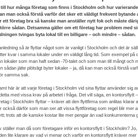
till hur många företag som finns i Stockholm och hur varierande 
an man också förstå varför det sker ett väldigt frekvent bytande av
r ett företag bra så kanske man anställer nytt fok och måste där
törre sådan. Detsamma gäller om ett företag har problem med s
dningen tvingas byta lokal till en billigare – och mindre – sådan.
nledning så är flyttar något som är vanligt i Stockholm och det är säll
itter kvar i samma lokaler under en väldigt lång tid. Som exempel på 
rån lokaler som man haft sedan -70-talet och som man till mångt och
n sådan jätte plötsligt byter lokaler – ja, då kan man också förstå v
gör samma sak.
 här är att varje företag i Stockholm vid sina flyttar använder sig av
etta med vissa krav på arbetet i fråga. Det vill säga, en kontorsflytt – 
etag i Stockholm flyttar – kräver att den flyttfirma som anlitas klarar av
r också därför som man ser att vissa flyttföretag som regel blir mer a
ytt; trots att de kanske kostar lite mer pengar än vad konkurrenterna g
v ställer man då som företagare inför en kontorsflytt i Stockholm? Jo
ilden lite klarare av vad vi menar och varför en kontorsflytt kräver m