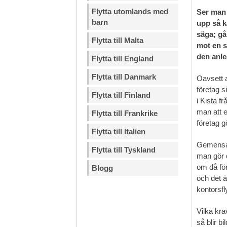
Flytta utomlands med
Ser man 
barn
upp så k
säga; gå
Flytta till Malta
mot en s
den anle
Flytta till England
Flytta till Danmark
Oavsett a
företag s
Flytta till Finland
i Kista f
man att e
Flytta till Frankrike
företag 
Flytta till Italien
Gemensamt
Flytta till Tyskland
man gör d
om då för
Blogg
och det ä
kontorsfl
Vilka kra
så blir b