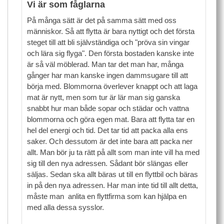
Vi är som fåglarna
På många sätt är det på samma sätt med oss
människor. Så att flytta är bara nyttigt och det första
steget till att bli självständiga och "pröva sin vingar
och lära sig flyga". Den första bostaden kanske inte
är så väl möblerad. Man tar det man har, många
gånger har man kanske ingen dammsugare till att
börja med. Blommorna överlever knappt och att laga
mat är nytt, men som tur är lär man sig ganska
snabbt hur man både sopar och städar och vattna
blommorna och göra egen mat. Bara att flytta tar en
hel del energi och tid. Det tar tid att packa alla ens
saker. Och dessutom är det inte bara att packa ner
allt. Man bör ju ta rätt på allt som man inte vill ha med
sig till den nya adressen. Sådant bör slängas eller
säljas. Sedan ska allt bäras ut till en flyttbil och bäras
in på den nya adressen. Har man inte tid till allt detta,
måste man anlita en flyttfirma som kan hjälpa en
med alla dessa sysslor.