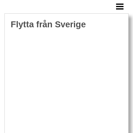
FLYTTA FRÅN SVERIGE
FLYTTA UTOMLANDS MED BARN
Flytta från Sverige
FLYTTA TILL MALTA
FLYTTA TILL ENGLAND
FLYTTA TILL DANMARK
FLYTTA TILL FINLAND
FLYTTA TILL FRANKRIKE
FLYTTA TILL ITALIEN
FLYTTA TILL TYSKLAND
BLOGG