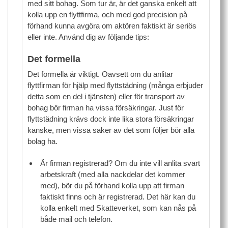
med sitt bohag. Som tur är, är det ganska enkelt att
kolla upp en flyttfirma, och med god precision på
förhand kunna avgöra om aktören faktiskt är seriös
eller inte. Använd dig av följande tips:
Det formella
Det formella är viktigt. Oavsett om du anlitar
flyttfirman för hjälp med flyttstädning (många erbjuder
detta som en del i tjänsten) eller för transport av
bohag bör firman ha vissa försäkringar. Just för
flyttstädning krävs dock inte lika stora försäkringar
kanske, men vissa saker av det som följer bör alla
bolag ha.
Är firman registrerad? Om du inte vill anlita svart
arbetskraft (med alla nackdelar det kommer
med), bör du på förhand kolla upp att firman
faktiskt finns och är registrerad. Det här kan du
kolla enkelt med Skatteverket, som kan nås på
både mail och telefon.