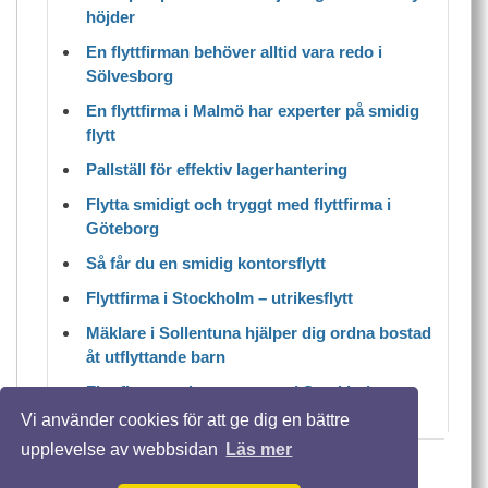
höjder
En flyttfirman behöver alltid vara redo i
Sölvesborg
En flyttfirma i Malmö har experter på smidig
flytt
Pallställ för effektiv lagerhantering
Flytta smidigt och tryggt med flyttfirma i
Göteborg
Så får du en smidig kontorsflytt
Flyttfirma i Stockholm – utrikesflytt
Mäklare i Sollentuna hjälper dig ordna bostad
åt utflyttande barn
Flyttfirma tar bort stressen i Stockholm
Vi använder cookies för att ge dig en bättre
upplevelse av webbsidan
Läs mer
© 2026 Flyttafrånsverige.se. Alla rättigheter
förbehållna.