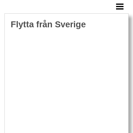
FLYTTA FRÅN SVERIGE
FLYTTA UTOMLANDS MED BARN
Flytta från Sverige
FLYTTA TILL MALTA
FLYTTA TILL ENGLAND
FLYTTA TILL DANMARK
FLYTTA TILL FINLAND
FLYTTA TILL FRANKRIKE
FLYTTA TILL ITALIEN
FLYTTA TILL TYSKLAND
BLOGG