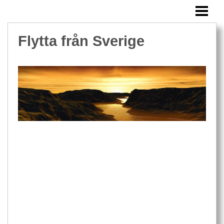
FLYTTA FRÅN SVERIGE
FLYTTA UTOMLANDS MED BARN
Flytta från Sverige
FLYTTA TILL MALTA
FLYTTA TILL ENGLAND
FLYTTA TILL DANMARK
FLYTTA TILL FINLAND
FLYTTA TILL FRANKRIKE
FLYTTA TILL ITALIEN
FLYTTA TILL TYSKLAND
BLOGG